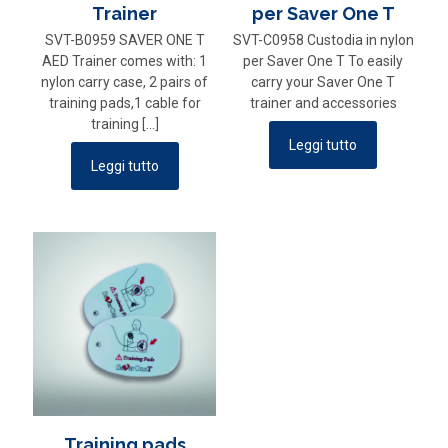
Trainer
per Saver One T
SVT-B0959 SAVER ONE T
SVT-C0958 Custodia in nylon
AED Trainer comes with: 1
per Saver One T To easily
nylon carry case, 2 pairs of
carry your Saver One T
training pads,1 cable for
trainer and accessories
training
[…]
Leggi tutto
Leggi tutto
Training pads