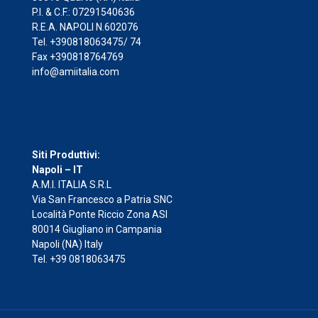
P.I. & C.F.: 07291540636
R.E.A. NAPOLI N.602076
Tel. +390818063475/ 74
Fax +390818764769
info@amiitalia.com
Siti Produttivi:
Napoli – IT
A.M.I. ITALIA S.R.L
Via San Francesco a Patria SNC
Località Ponte Riccio Zona ASI
80014 Giugliano in Campania
Napoli (NA) Italy
Tel. +39 0818063475