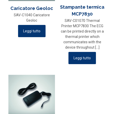
Stampante termica
Caricatore Geoloc
MCP7830
SAV-C1040 Caricatore
Geoloc
SAV-C01070 Thermal
Printer MCP7830 The ECG
Leggi tutto
can be printed directly on a
thermal printer which
communicates with the
device throughout
[…]
Leggi tutto