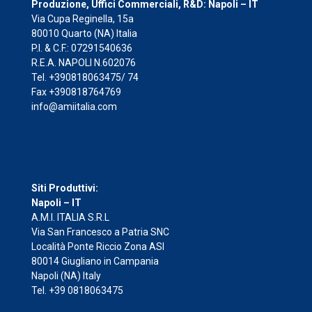
Produzione, Uffici Commerciali, R&D: Napoli – IT
Via Cupa Reginella, 15a
80010 Quarto (NA) Italia
P.I. & C.F.: 07291540636
R.E.A. NAPOLI N.602076
Tel. +390818063475/ 74
Fax +390818764769
info@amiitalia.com
Siti Produttivi:
Napoli – IT
A.M.I. ITALIA S.R.L
Via San Francesco a Patria SNC
Località Ponte Riccio Zona ASI
80014 Giugliano in Campania
Napoli (NA) Italy
Tel. +39 0818063475